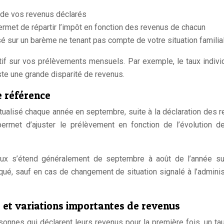
e de vos revenus déclarés
permet de répartir l’impôt en fonction des revenus de chacun
sé sur un barème ne tenant pas compte de votre situation familia
atif sur vos prélèvements mensuels. Par exemple, le taux indivi
ste une grande disparité de revenus.
e référence
actualisé chaque année en septembre, suite à la déclaration des 
permet d’ajuster le prélèvement en fonction de l’évolution d
aux s’étend généralement de septembre à août de l’année su
ué, sauf en cas de changement de situation signalé à l’adminis
s et variations importantes de revenus
rsonnes qui déclarent leurs revenus pour la première fois, un ta