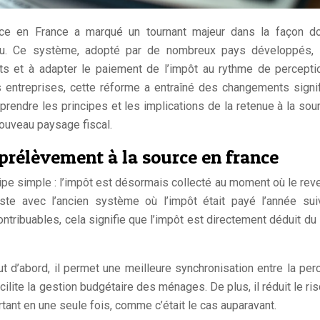
ce en France a marqué un tournant majeur dans la façon do
enu. Ce système, adopté par de nombreux pays développés, 
ts et à adapter le paiement de l’impôt au rythme de percept
 entreprises, cette réforme a entraîné des changements signif
rendre les principes et les implications de la retenue à la sou
ouveau paysage fiscal.
rélèvement à la source en france
ipe simple : l’impôt est désormais collecté au moment où le rev
ste avec l’ancien système où l’impôt était payé l’année sui
ntribuables, cela signifie que l’impôt est directement déduit du 
 d’abord, il permet une meilleure synchronisation entre la per
cilite la gestion budgétaire des ménages. De plus, il réduit le ri
rtant en une seule fois, comme c’était le cas auparavant.