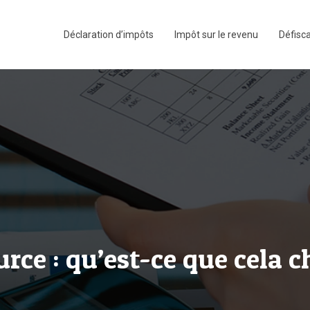
Déclaration d’impôts
Impôt sur le revenu
Défisca
urce : qu’est-ce que cela