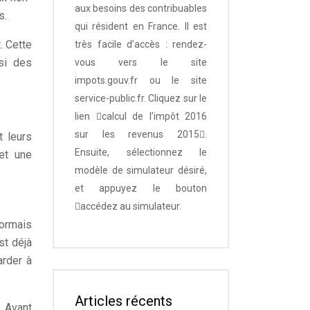
aux besoins des contribuables
s.
qui résident en France. Il est
. Cette
très facile d’accès : rendez-
nsi des
vous vers le site
impots.gouv.fr ou le site
service-public.fr. Cliquez sur le
lien calcul de l’impôt 2016
sur les revenus 2015.
t leurs
Ensuite, sélectionnez le
 et une
modèle de simulateur désiré,
et appuyez le bouton
accédez au simulateur.
ormais
st déjà
arder à
Articles récents
. Avant